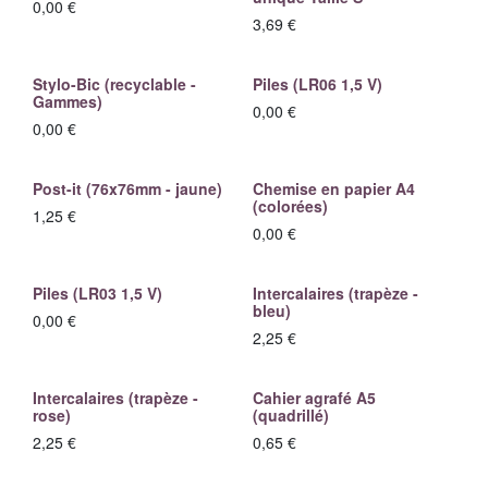
0,00
€
3,69
€
Stylo-Bic (recyclable -
Piles (LR06 1,5 V)
Gammes)
0,00
€
0,00
€
Post-it (76x76mm - jaune)
Chemise en papier A4
(colorées)
1,25
€
0,00
€
Piles (LR03 1,5 V)
Intercalaires (trapèze -
bleu)
0,00
€
2,25
€
Intercalaires (trapèze -
Cahier agrafé A5
rose)
(quadrillé)
2,25
€
0,65
€