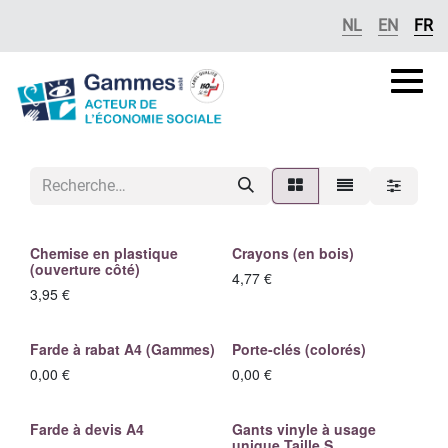
Se rendre au contenu
NL
EN
FR
Gammes
asbl
Chemise en plastique
Crayons (en bois)
(ouverture côté)
4,77
€
3,95
€
Farde à rabat A4 (Gammes)
Porte-clés (colorés)
0,00
€
0,00
€
Farde à devis A4
Gants vinyle à usage
unique Taille S