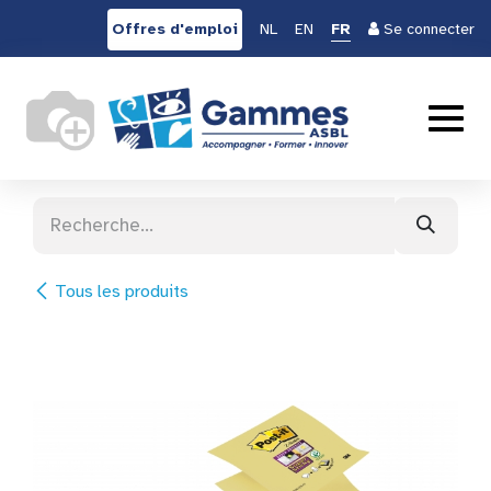
Se rendre au contenu
Offres d'emploi
NL
EN
FR
Se connecter
Tous les produits