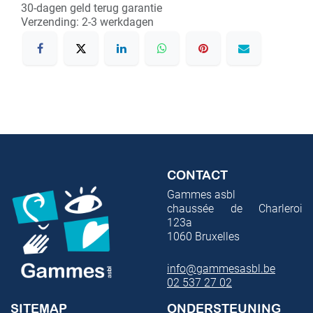
30-dagen geld terug garantie
Verzending: 2-3 werkdagen
CONTACT
Gammes asbl
chaussée de Charleroi
123a
1060
Bruxelles
info@gammesasbl.be
02 537 27 02
SITEMAP
ONDERSTEUNING