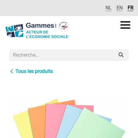
Se rendre au contenu
NL
EN
FR
Gammes
asbl
Tous les produits