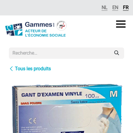
Se rendre au contenu
NL
EN
FR
Gammes
asbl
Tous les produits