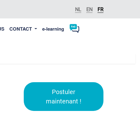
NL
EN
FR
US
CONTACT
e-learning
Postuler
maintenant !