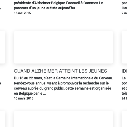
présidente d’Alzheimer Belgique L’accueil à Gammes Le
par
parcours d’un jeune autiste aujourd’hu...
Gam
e
15 avr. 2015
2 a
QUAND ALZHEIMER ATTEINT LES JEUNES
I
Du 16 au 22 mars, c’est la Semaine Internationale du Cerveau.
Le 
e
Rendez-vous annuel visant à promouvoir la recherche sur le
por
cerveau auprès du grand public, cette semaine est organisée
et 
en Belgique par le ...
tél
10 mars 2015
24 