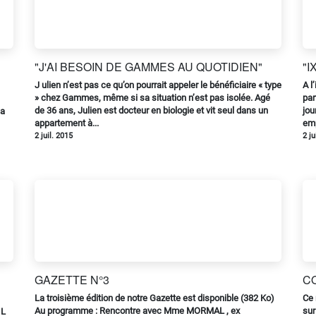
"J'AI BESOIN DE GAMMES AU QUOTIDIEN"
"I
J ulien n’est pas ce qu’on pourrait appeler le bénéficiaire « type
A l
» chez Gammes, même si sa situation n’est pas isolée. Agé
par
de 36 ans, Julien est docteur en biologie et vit seul dans un
jou
la
appartement à...
emp
2 juil. 2015
2 ju
GAZETTE N°3
C
La troisième édition de notre Gazette est disponible (382 Ko)
Ce 
Au programme : Rencontre avec Mme MORMAL , ex
sur
 L