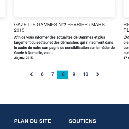
GAZETTE GAMMES N°2 FEVRIER / MARS
R
2015
PL
Afin de vous informer des actualités de Gammes et plus
L’A
largement du secteur et des démarches qui s’inscrivent dans
c’e
le cadre de notre campagne de sensibilisation sur le métier de
com
Garde à Domicile, voic...
sui
30 janv. 2015
17 
6
7
8
9
10
PLAN DU SITE
SOUTIENS