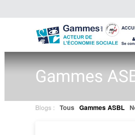
Se rendre au contenu
Gammes
ACCU
asbl
Se con
Gammes AS
Blogs :
Tous
Gammes ASBL
N