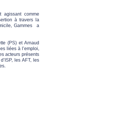
et agissant comme
ertion à travers la
micile,
Gammes
a
tte (PS) et Arnaud
s liées à l’emploi,
des acteurs présents
d’ISP, les AFT, les
es
.