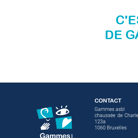
C'E
DE G
CONTACT
Gammes asbl
chaussée de Charle
123a
1060
Bruxelles