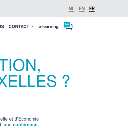
NL
EN
FR
US
CONTACT
e-learning
TION,
XELLES ?
nelle et d’Economie
14, une
conférence-