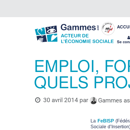
Se rendre au contenu
Gammes
ACCU
asbl
Se con
EMPLOI, FO
QUELS PRO
30 avril 2014
par
Gammes asb
La
FeBISP
(Fédéra
Sociale d’Insertio