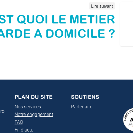
Lire suivant
ST QUOI LE METIER
ARDE A DOMICILE ?
PLAN DU SITE
SOUTIENS
Nos services
Partenaire
roi
Notre engagement
FAQ
Fil d'actu