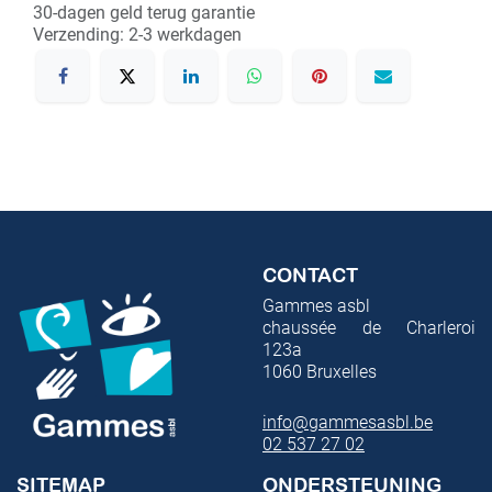
30-dagen geld terug garantie
Verzending: 2-3 werkdagen
CONTACT
Gammes asbl
chaussée de Charleroi
123a
1060
Bruxelles
info@gammesasbl.be
02 537 27 02
SITEMAP
ONDERSTEUNING