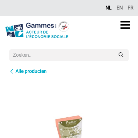
Overslaan naar inhoud
NL
EN
FR
Gammes
asbl
Alle producten