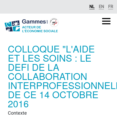
Overslaan naar inhoud
NL
EN
FR
Gammes
asbl
COLLOQUE "L'AIDE
ET LES SOINS : LE
DEFI DE LA
COLLABORATION
INTERPROFESSIONNEL
DE CE 14 OCTOBRE
2016
Contexte