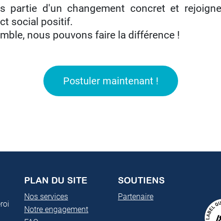
es partie d'un changement concret et rejoig
t social positif.
mble, nous pouvons faire la différence !
Postuler maintenant !
PLAN DU SITE
SOUTIENS
Nos services
Partenaire
roi
Notre engagement