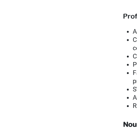
Prof
A
C
c
C
P
F
p
S
A
R
Nou