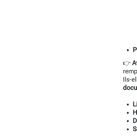
P
👉
A
remp
Ils-e
docu
L
H
D
S