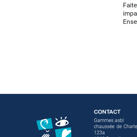
Fait
impac
Ense
CONTACT
Gammes asbl
chaussée de Charle
123a