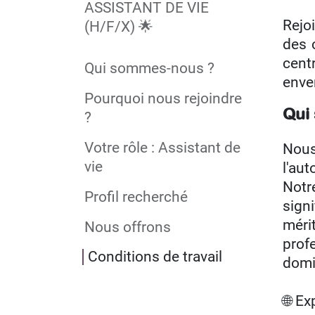
ASSISTANT DE VIE
Rejo
(H/F/X) 🌟
des 
cent
Qui sommes-nous ?
enver
Pourquoi nous rejoindre
Qui
?
Votre rôle : Assistant de
Nous
vie
l'au
Notr
Profil recherché
sign
méri
Nous offrons
prof
Conditions de travail
domi
🌐 Ex