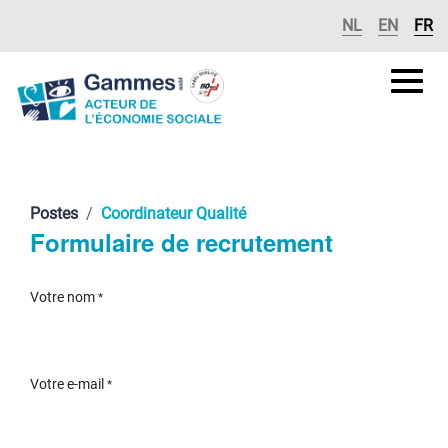
Se rendre au contenu
NL
EN
FR
Gammes
asbl
Postes
Coordinateur Qualité
Formulaire de recrutement
Votre nom
*
Votre e-mail
*