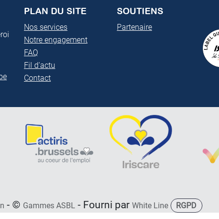
PLAN DU SITE
SOUTIENS
Nos services
Partenaire
roi
Notre engagement
FAQ
Fil d'actu
be
Contact
- ©
- Fourni par
on
Gammes ASBL
White Line
RGPD