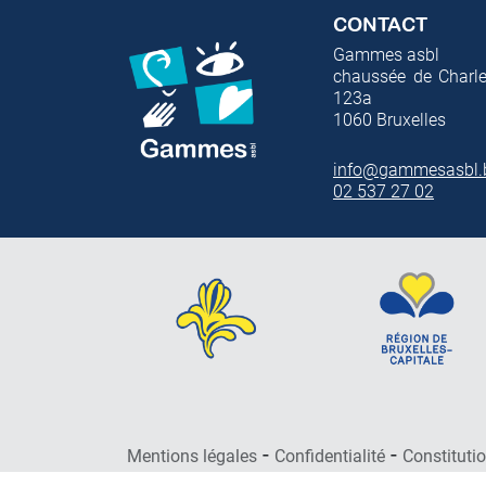
CONTACT
Gammes asbl
chaussée de Charle
123a
1060
Bruxelles
info@gammesasbl.
02 537 27 02
-
-
Mentions légales
Confidentialité
Constituti