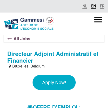
Skip to Content
NL
EN
FR
Gammes
asbl
All Jobs
Directeur Adjoint Administratif et
Financier
Bruxelles
,
Belgium
Apply Now!
🌟
OFFRE D’EMPLOI :