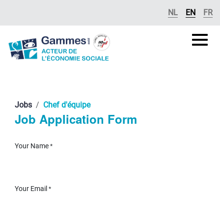
Skip to Content
NL
EN
FR
Gammes
asbl
Jobs
Chef d'équipe
Job Application Form
Your Name
*
Your Email
*