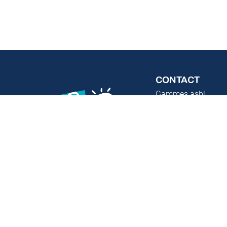
CONTACT
Gammes asbl
chaussée de Charle
123a
1060
Bruxelles
info@gammesasbl.
02 537 27 02