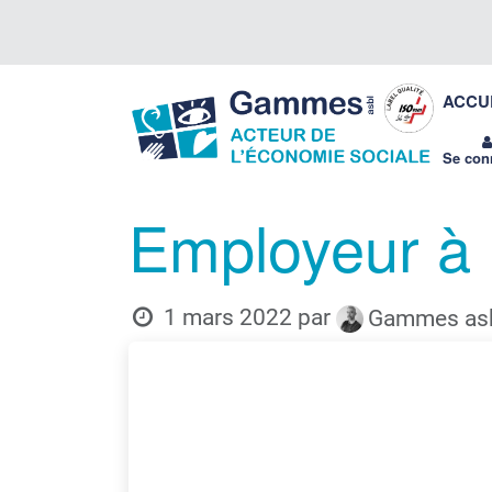
Se rendre au contenu
Gammes
ACCU
asbl
Se con
Employeur à 
1 mars 2022
par
Gammes asb