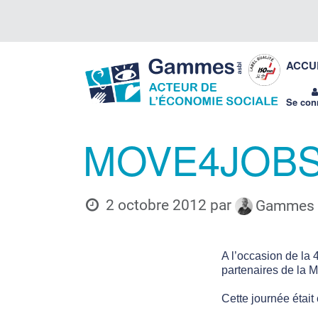
Se rendre au contenu
Gammes
ACCU
asbl
Se con
MOVE4JOB
2 octobre 2012
par
Gammes a
A l’occasion de la 
partenaires de la M
Cette journée était