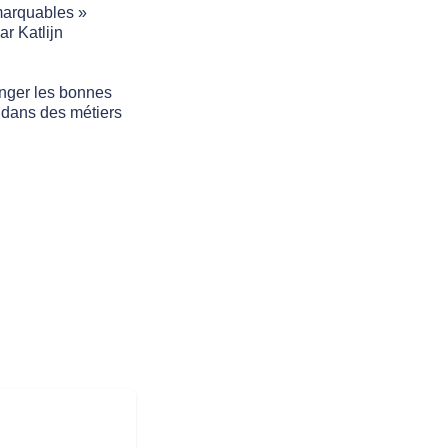
marquables »
r Katlijn
anger les bonnes
 dans des métiers