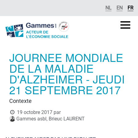
Se rendre au contenu
NL
EN
FR
Gammes
asbl
JOURNEE MONDIALE
DE LA MALADIE
D'ALZHEIMER - JEUDI
21 SEPTEMBRE 2017
Contexte
19 octobre 2017
par
Gammes asbl, Brieuc LAURENT