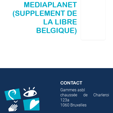
MEDIAPLANET
(SUPPLEMENT DE
LA LIBRE
BELGIQUE)
CONTACT
Gammes asbl
chaussée de Charleroi
123a
1060
Bruxelles